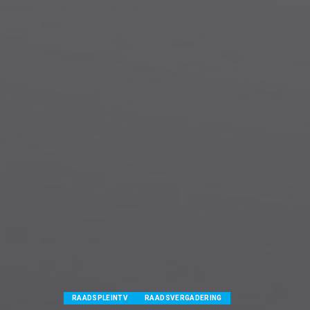
RAADSPLEINTV
RAADSVERGADERING