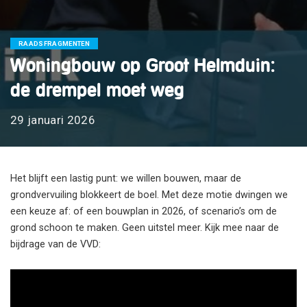
RAADSFRAGMENTEN
Woningbouw op Groot Helmduin:
de drempel moet weg
29 januari 2026
Het blijft een lastig punt: we willen bouwen, maar de
grondvervuiling blokkeert de boel. Met deze motie dwingen we
een keuze af: of een bouwplan in 2026, of scenario’s om de
grond schoon te maken. Geen uitstel meer. Kijk mee naar de
bijdrage van de VVD: