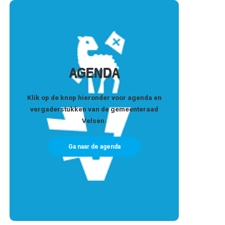
AGENDA
Klik op de knop hieronder voor agenda en
vergaderstukken van de gemeenteraad
Velsen.
Ga naar de agenda