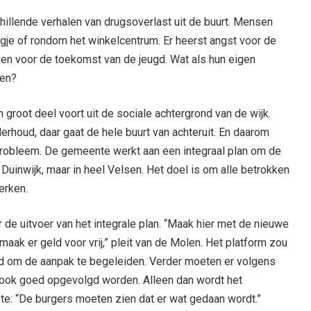
hillende verhalen van drugsoverlast uit de buurt. Mensen
egje of rondom het winkelcentrum. Er heerst angst voor de
sen voor de toekomst van de jeugd. Wat als hun eigen
den?
root deel voort uit de sociale achtergrond van de wijk.
erhoud, daar gaat de hele buurt van achteruit. En daarom
probleem. De gemeente werkt aan een integraal plan om de
 Duinwijk, maar in heel Velsen. Het doel is om alle betrokken
werken.
 de uitvoer van het integrale plan. “Maak hier met de nieuwe
aak er geld voor vrij,” pleit van de Molen. Het platform zou
rd om de aanpak te begeleiden. Verder moeten er volgens
e ook goed opgevolgd worden. Alleen dan wordt het
e: “De burgers moeten zien dat er wat gedaan wordt.”