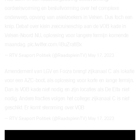
oordeelsvorming en besluitvorming over het complexe
onderwerp, opvang van asielzoekers in Velsen. Dus toch een
knip. Debat over klein zeecruiseschip aan de VOB kade in
Velsen-Noord NU, oplossing voor langere termijn komende
maandag.
pic.twitter.com/iBuZratlBx
— RTV Seaport Politiek (@RaadspleinTV)
May 17, 2023
Amendement van LGV en Forza brengt zijkanaal C als lokatie
voor een AZC-boot, als oplossing voor korte en lange termijn.
Dan is VOB kade niet nodig en zijn locaties als De Elta niet
nodig. Andere fracties volgen het college: zijkanaal C is niet
geschikt. Er komt stemming over VOB
— RTV Seaport Politiek (@RaadspleinTV)
May 17, 2023