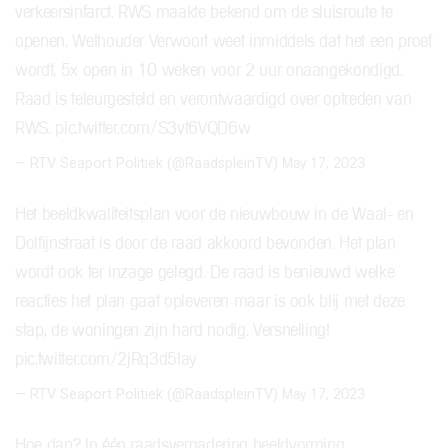
verkeersinfarct. RWS maakte bekend om de sluisroute te
openen. Wethouder Verwoort weet inmiddels dat het een proef
wordt, 5x open in 10 weken voor 2 uur onaangekondigd.
Raad is teleurgesteld en verontwaardigd over optreden van
RWS.
pic.twitter.com/S3vt6VQD6w
— RTV Seaport Politiek (@RaadspleinTV)
May 17, 2023
Het beeldkwaliteitsplan voor de nieuwbouw in de Waal- en
Dolfijnstraat is door de raad akkoord bevonden. Het plan
wordt ook ter inzage gelegd. De raad is benieuwd welke
reacties het plan gaat opleveren maar is ook blij met deze
stap, de woningen zijn hard nodig. Versnelling!
pic.twitter.com/2jRq3d5Iay
— RTV Seaport Politiek (@RaadspleinTV)
May 17, 2023
Hoe dan? In één raadsvergadering beeldvorming,