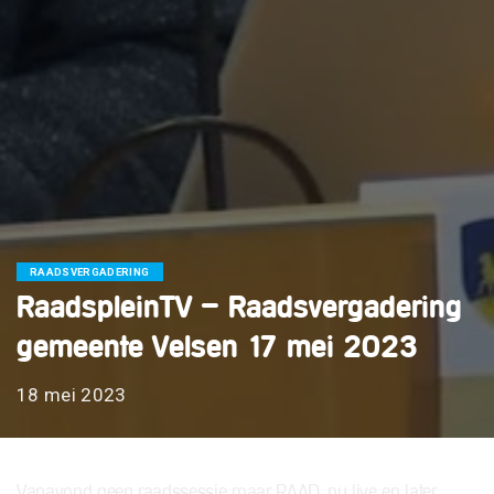
RAADSVERGADERING
RaadspleinTV – Raadsvergadering
gemeente Velsen 17 mei 2023
18 mei 2023
Vanavond geen raadssessie maar RAAD, nu live en later