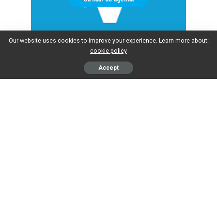
Our website uses cookies to improve your experience. Learn more about:
cookie policy
Accept
RaadspleinTV Team:
Presentatie/
Jelle Blaauwbroek
verslaggeving
Jennifer Halewijn
Reportages
Sabrina Koster
Regie/techniek
John Luit
Sjoerd Dekker
Reinder Halewijn