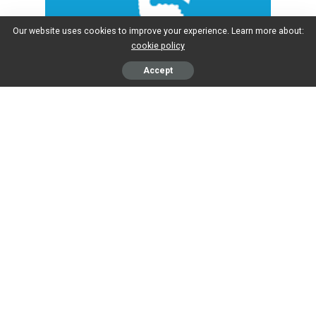
AGENDA
Our website uses cookies to improve your experience. Learn more about:
cookie policy
Klik op de knop hieronder voor agenda
en vergaderstukken van de
Accept
gemeenteraad Velsen.
Ga naar de agenda
RaadspleinTV Team: