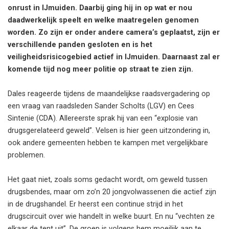
onrust in IJmuiden. Daarbij ging hij in op wat er nou
daadwerkelijk speelt en welke maatregelen genomen
worden. Zo zijn er onder andere camera’s geplaatst, zijn er
verschillende panden gesloten en is het
veiligheidsrisicogebied actief in IJmuiden. Daarnaast zal er
komende tijd nog meer politie op straat te zien zijn.
Dales reageerde tijdens de maandelijkse raadsvergadering op
een vraag van raadsleden Sander Scholts (LGV) en Cees
Sintenie (CDA). Allereerste sprak hij van een “explosie van
drugsgerelateerd geweld”. Velsen is hier geen uitzondering in,
ook andere gemeenten hebben te kampen met vergelijkbare
problemen.
Het gaat niet, zoals soms gedacht wordt, om geweld tussen
drugsbendes, maar om zo’n 20 jongvolwassenen die actief zijn
in de drugshandel. Er heerst een continue strijd in het
drugscircuit over wie handelt in welke buurt. En nu “vechten ze
elkaar de tent uit”. De groep is volgens hem moeilijk aan te