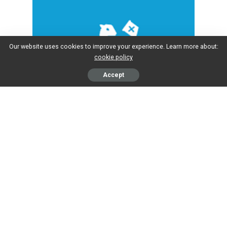
Our website uses cookies to improve your experience. Learn more about:
AGENDA
cookie policy
Accept
Klik op de knop hieronder voor agenda
en vergaderstukken van de
gemeenteraad Velsen.
Ga naar de agenda